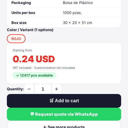
Packaging
Bolsa de Plástico
Units per box
1000 pzas.
Box size
30 x 20 x 51 cm
Color / Variant (1 options)
ROJO
Starting from
0.24 USD
VAT included · Customization not included
✓ 12417 pcs available
−
+
Quantity:
🛒 Add to cart
💬 Request quote via WhatsApp
← See more products