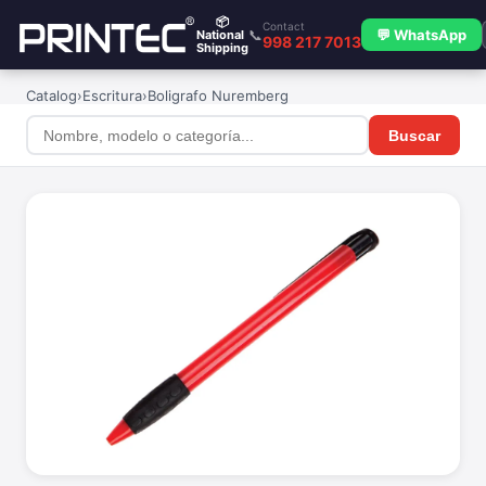
📦
Contact
📞
💬 WhatsApp
National
998 217 7013
Shipping
Catalog
›
Escritura
›
Boligrafo Nuremberg
Buscar