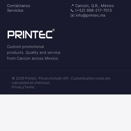
Contáctanos
📍 Cancún, Q.R., México
Servicios
📞 (+52) 998-217-7013
✉️ info@printec.mx
Custom promotional
products. Quality and service
from Cancún across Mexico.
© 2026 Printec. Prices include VAT. Customization costs are
calculated at checkout.
Privacy
Terms