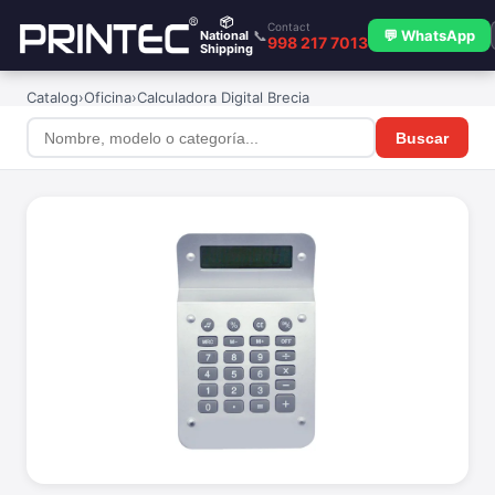
📦
Contact
📞
💬 WhatsApp
National
998 217 7013
Shipping
Catalog
›
Oficina
›
Calculadora Digital Brecia
Buscar