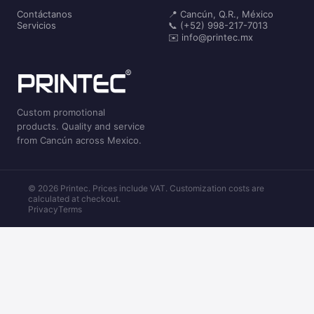
Contáctanos
📍 Cancún, Q.R., México
Servicios
📞 (+52) 998-217-7013
✉️ info@printec.mx
Custom promotional
products. Quality and service
from Cancún across Mexico.
© 2026 Printec. Prices include VAT. Customization costs are
calculated at checkout.
Privacy
Terms