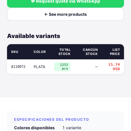
💬 Request quote via WhatsApp
← See more products
Available variants
TOTAL
CANCÚN
LIST
SKU
COLOR
STOCK
STOCK
PRICE
15.74
1252
PLATA
—
A110072
pcs
USD
ESPECIFICACIONES DEL PRODUCTO
Colores disponibles
1 variante