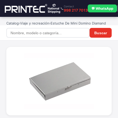
📦
Contact
📞
💬 WhatsApp
National
998 217 7013
Shipping
Catalog
›
Viaje y recreación
›
Estuche De Mini Domino Diamand
Buscar