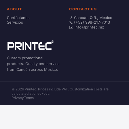
ABOUT
CONTACT US
Contáctanos
📍 Cancún, Q.R., México
Servicios
📞 (+52) 998-217-7013
✉️ info@printec.mx
Custom promotional
products. Quality and service
from Cancún across Mexico.
© 2026 Printec. Prices include VAT. Customization costs are
calculated at checkout.
Privacy
Terms