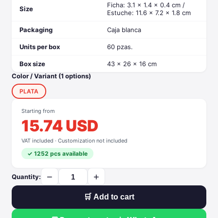
Ficha: 3.1 x 1.4 x 0.4 cm /
Size
Estuche: 11.6 x 7.2 x 1.8 cm
Packaging
Caja blanca
Units per box
60 pzas.
Box size
43 x 26 x 16 cm
Color / Variant (1 options)
PLATA
Starting from
15.74 USD
VAT included · Customization not included
✓ 1252 pcs available
−
+
Quantity:
🛒 Add to cart