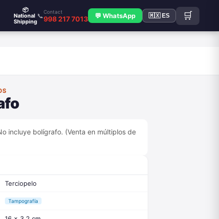
📦
Contact
🛒
📞
💬 WhatsApp
National
🇲🇽 ES
998 217 7013
Shipping
OS
afo
o incluye bolígrafo. (Venta en múltiplos de
Terciopelo
Tampografía
16 x 3.2 cm