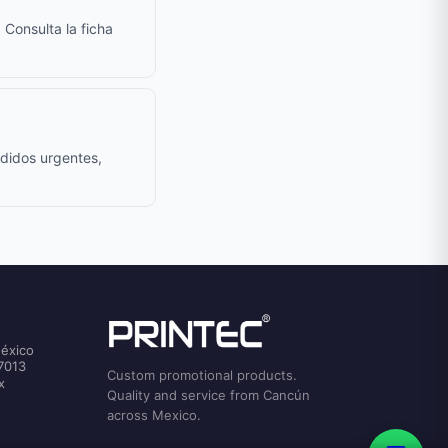
 Consulta la ficha
edidos urgentes,
México
7013
Custom promotional products.
x
Quality and service from Cancún
across Mexico.