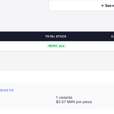
← See 
TOTAL STOCK
C
48365 pcs
RODUCTO
1 variante
$3.57 MXN por pieza