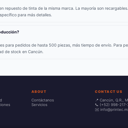
yen repuesto de tinta de la misma marca. La mayoría son recargables.
specífico para más detalles.
roducción?
iles para pedidos de hasta 500 piezas, más tiempo de envío. Para p
dad de stock en Cancún.
ABOUT
CONTACT US
ad
Contáctanos
📍 Cancún, Q.R., 
ciones
Servicios
📞 (+52) 998-217-
✉️ info@printec.m