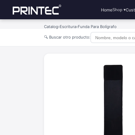
Home
Cust
Shop ▾
Catalog
›
Escritura
›
Funda Para Bolígrafo
🔍 Buscar otro producto: