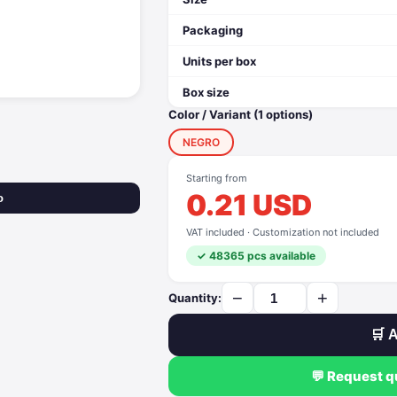
Packaging
Units per box
Box size
Color / Variant (1 options)
NEGRO
Starting from
0.21 USD
o
VAT included · Customization not included
✓ 48365 pcs available
−
+
Quantity:
🛒 A
💬 Request 