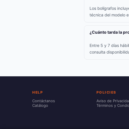
Los bolígrafos inclu
técnica del modelo e
¿Cuánto tarda la p
Entre 5 y 7 días háb
consulta disponibili
HELP
POLICIES
Contáctanos
Aviso de Privacid
Catálogo
Términos y Condi