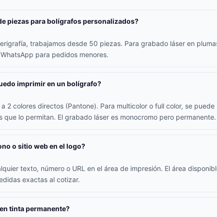
de piezas para bolígrafos personalizados?
erigrafía, trabajamos desde 50 piezas. Para grabado láser en plum
r WhatsApp para pedidos menores.
edo imprimir en un bolígrafo?
a 2 colores directos (Pantone). Para multicolor o full color, se pued
os que lo permitan. El grabado láser es monocromo pero permanente.
ono o sitio web en el logo?
alquier texto, número o URL en el área de impresión. El área disponib
didas exactas al cotizar.
nen tinta permanente?