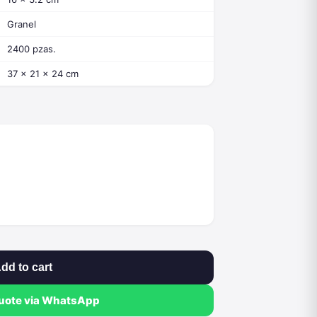
Granel
2400 pzas.
37 x 21 x 24 cm
dd to cart
quote via WhatsApp