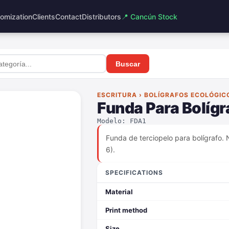
omization
Clients
Contact
Distributors
📍 Cancún Stock
Buscar
ESCRITURA › BOLÍGRAFOS ECOLÓGIC
Funda Para Bolígr
Modelo: FDA1
Funda de terciopelo para bolígrafo. N
6).
SPECIFICATIONS
Material
Print method
Size