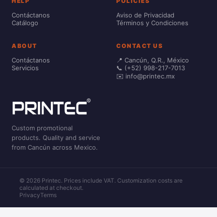
HELP
POLICIES
Contáctanos
Aviso de Privacidad
Catálogo
Términos y Condiciones
ABOUT
CONTACT US
Contáctanos
📍 Cancún, Q.R., México
Servicios
📞 (+52) 998-217-7013
✉️ info@printec.mx
Custom promotional
products. Quality and service
from Cancún across Mexico.
© 2026 Printec. Prices include VAT. Customization costs are
calculated at checkout.
Privacy
Terms