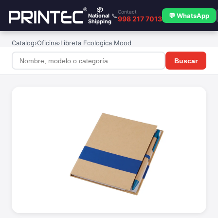
📦
Contact
📞
💬 WhatsApp
National
998 217 7013
Shipping
Catalog
›
Oficina
›
Libreta Ecologica Mood
Buscar