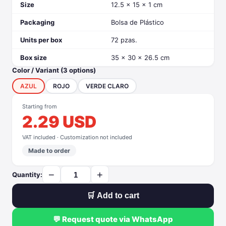
Size
12.5 x 15 x 1 cm
Packaging
Bolsa de Plástico
Units per box
72 pzas.
Box size
35 x 30 x 26.5 cm
Color / Variant (3 options)
AZUL
ROJO
VERDE CLARO
Starting from
2.29 USD
VAT included · Customization not included
Made to order
−
+
Quantity:
🛒 Add to cart
💬 Request quote via WhatsApp