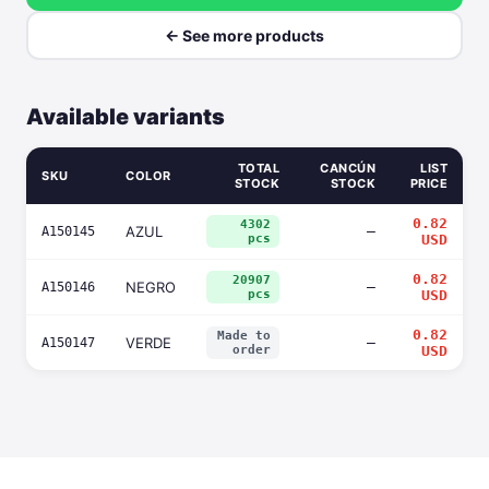
← See more products
Available variants
TOTAL
CANCÚN
LIST
SKU
COLOR
STOCK
STOCK
PRICE
0.82
4302
AZUL
—
A150145
pcs
USD
0.82
20907
NEGRO
—
A150146
pcs
USD
0.82
Made to
VERDE
—
A150147
order
USD