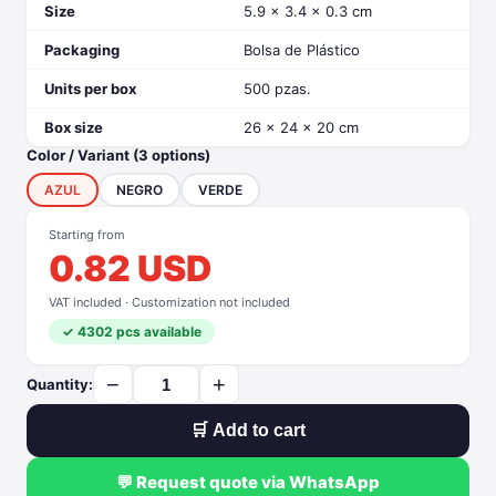
Size
5.9 x 3.4 x 0.3 cm
Packaging
Bolsa de Plástico
Units per box
500 pzas.
Box size
26 x 24 x 20 cm
Color / Variant (3 options)
AZUL
NEGRO
VERDE
Starting from
0.82 USD
VAT included · Customization not included
✓ 4302 pcs available
−
+
Quantity:
🛒 Add to cart
💬 Request quote via WhatsApp