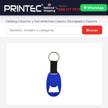
📦
Contact
📞
💬 WhatsApp
National
998 217 7013
Shipping
Catalog
›
Llaveros y herramientas
›
Llavero Destapador Esparta
Buscar