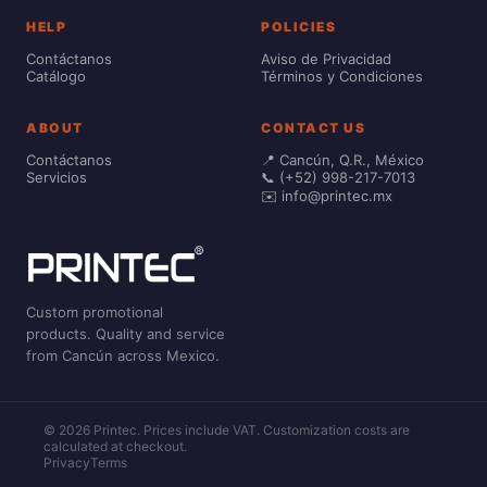
HELP
POLICIES
Contáctanos
Aviso de Privacidad
Catálogo
Términos y Condiciones
ABOUT
CONTACT US
Contáctanos
📍 Cancún, Q.R., México
Servicios
📞 (+52) 998-217-7013
✉️ info@printec.mx
Custom promotional
products. Quality and service
from Cancún across Mexico.
© 2026 Printec. Prices include VAT. Customization costs are
calculated at checkout.
Privacy
Terms