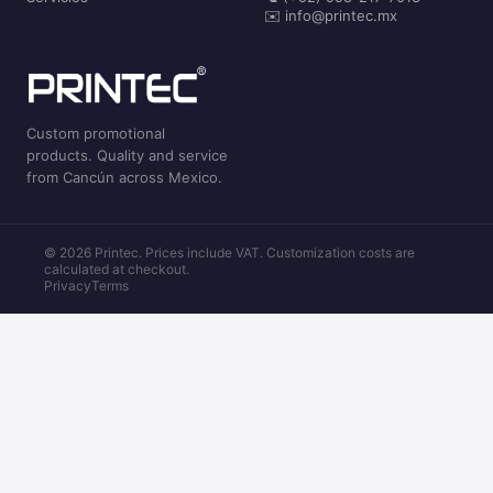
✉️ info@printec.mx
Custom promotional
products. Quality and service
from Cancún across Mexico.
© 2026 Printec. Prices include VAT. Customization costs are
calculated at checkout.
Privacy
Terms