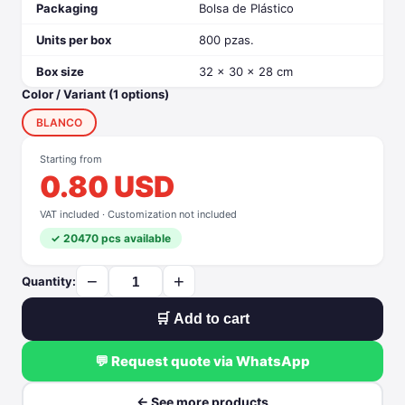
Packaging
Bolsa de Plástico
Units per box
800 pzas.
Box size
32 x 30 x 28 cm
Color / Variant (1 options)
BLANCO
Starting from
0.80 USD
VAT included · Customization not included
✓ 20470 pcs available
−
+
Quantity:
🛒 Add to cart
💬 Request quote via WhatsApp
← See more products