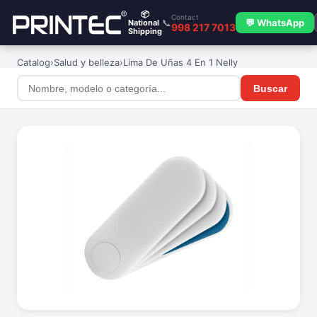
📦
Contact
📞
💬 WhatsApp
National
998 217 7013
Shipping
Catalog
›
Salud y belleza
›
Lima De Uñas 4 En 1 Nelly
Buscar