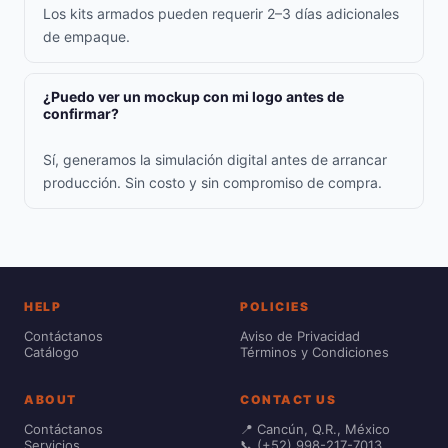
Los kits armados pueden requerir 2–3 días adicionales
de empaque.
¿Puedo ver un mockup con mi logo antes de
confirmar?
Sí, generamos la simulación digital antes de arrancar
producción. Sin costo y sin compromiso de compra.
HELP
POLICIES
Contáctanos
Aviso de Privacidad
Catálogo
Términos y Condiciones
ABOUT
CONTACT US
Contáctanos
📍 Cancún, Q.R., México
Servicios
📞 (+52) 998-217-7013