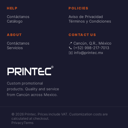
HELP
POLICIES
Contáctanos
Aviso de Privacidad
Catálogo
Términos y Condiciones
ABOUT
CONTACT US
Contáctanos
📍 Cancún, Q.R., México
Servicios
📞 (+52) 998-217-7013
✉️ info@printec.mx
Custom promotional
products. Quality and service
from Cancún across Mexico.
© 2026 Printec. Prices include VAT. Customization costs are
calculated at checkout.
Privacy
Terms