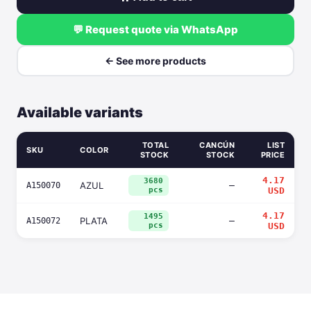
💬 Request quote via WhatsApp
← See more products
Available variants
TOTAL
CANCÚN
LIST
SKU
COLOR
STOCK
STOCK
PRICE
4.17
3680
AZUL
—
A150070
pcs
USD
4.17
1495
PLATA
—
A150072
pcs
USD