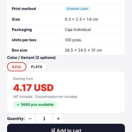
Print method
Grabado Láser
Size
9.3 x 2.3 x 1.6 cm
Packaging
Caja Individual
Units per box
100 pzas.
Box size
26.5 x 24.5 x 31 cm
Color / Variant (2 options)
AZUL
PLATA
Starting from
4.17 USD
VAT included · Customization not included
✓ 3680 pcs available
−
+
Quantity:
🛒 Add to cart