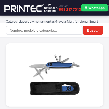
📦
Contact
📞
💬 WhatsApp
National
998 217 7013
Shipping
Catalog
›
Llaveros y herramientas
›
Navaja Multifuncional Smart
Buscar