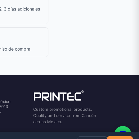
 2–3 días adicionales
omiso de compra.
México
7013
Custom promotional products.
x
Quality and service from Cancún
across Mexico.
💬