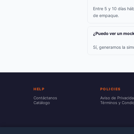
Entre 5 y 10 días háb
de empaque.
¿Puedo ver un mock
Sí, generamos la sim
HELP
POLICIES
Contáctanos
Aviso de Privacid
Catálogo
Términos y Condi