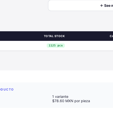
← See 
TOTAL STOCK
C
1125 pcs
RODUCTO
1 variante
$78.60 MXN por pieza