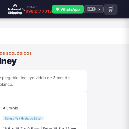
📦
Contact
🛒
📞
💬 WhatsApp
National
🇲🇽 ES
998 217 7013
Shipping
FOS ECOLÓGICOS
dney
e plegable. Incluye vidrio de 3 mm de
 blanco.
Aluminio
Serigrafía / Grabado Láser
18.5 x 18.7 x 0.5 cm | Foto: 18.5 x 13 cm