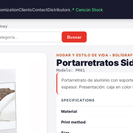
omization
Clients
Contact
Distributors
📍 Cancún Stock
dney
Buscar
HOGAR Y ESTILO DE VIDA › BOLÍGRA
Portarretratos Si
Modelo: PR01
Portarretrato de aluminio con soport
espesor. Presentación: caja en color
SPECIFICATIONS
Material
Print method
Size