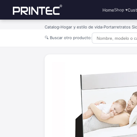
Home
Cust
Shop ▾
Catalog
›
Hogar y estilo de vida
›
Portarretratos Si
🔍 Buscar otro producto: