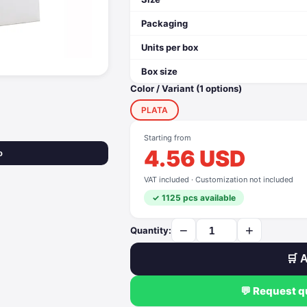
Packaging
Units per box
Box size
Color / Variant (1 options)
PLATA
Starting from
4.56 USD
o
VAT included · Customization not included
✓ 1125 pcs available
−
+
Quantity:
🛒 A
💬 Request 