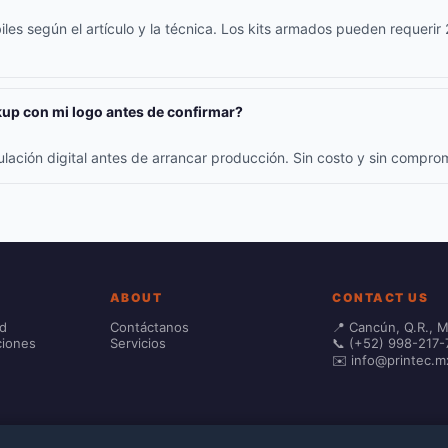
iles según el artículo y la técnica. Los kits armados pueden requerir
up con mi logo antes de confirmar?
ulación digital antes de arrancar producción. Sin costo y sin compr
ABOUT
CONTACT US
ad
Contáctanos
📍 Cancún, Q.R., 
ciones
Servicios
📞 (+52) 998-217-
✉️ info@printec.m