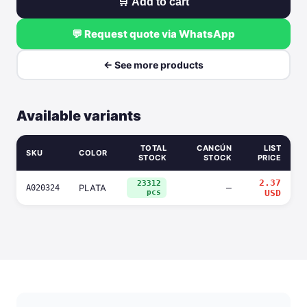
🛒 Add to cart
💬 Request quote via WhatsApp
← See more products
Available variants
TOTAL
CANCÚN
LIST
SKU
COLOR
STOCK
STOCK
PRICE
2.37
23312
PLATA
—
A020324
pcs
USD