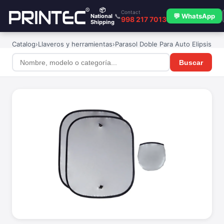
📦
Contact
📞
💬 WhatsApp
National
998 217 7013
Shipping
Catalog
›
Llaveros y herramientas
›
Parasol Doble Para Auto Elipsis
Buscar