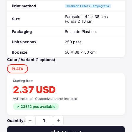
Print method
Grabado Láser / Tampografía
Parasoles: 44 x 38 cm /
Size
Funda Ø 16 cm
Packaging
Bolsa de Plástico
Units per box
250 pzas.
Box size
56 x 38 x 50 cm
Color / Variant (1 options)
PLATA
Starting from
2.37 USD
VAT included · Customization not included
✓ 23312 pcs available
−
+
Quantity: