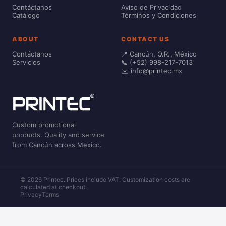
Contáctanos
Aviso de Privacidad
Catálogo
Términos y Condiciones
ABOUT
CONTACT US
Contáctanos
📍 Cancún, Q.R., México
Servicios
📞 (+52) 998-217-7013
✉️ info@printec.mx
Custom promotional
products. Quality and service
from Cancún across Mexico.
© 2026 Printec. Prices include VAT. Customization costs are
calculated at checkout.
Privacy
Terms