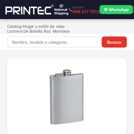
📦
Contact
📞
💬 WhatsApp
National
998 217 7013
Shipping
Catalog
›
Hogar y estilo de vida
›
Licorera De Bolsillo 8oz. Montana
Buscar