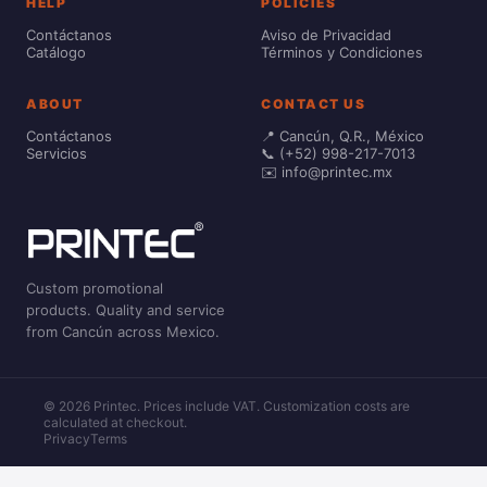
HELP
POLICIES
Contáctanos
Aviso de Privacidad
Catálogo
Términos y Condiciones
ABOUT
CONTACT US
Contáctanos
📍 Cancún, Q.R., México
Servicios
📞 (+52) 998-217-7013
✉️ info@printec.mx
Custom promotional
products. Quality and service
from Cancún across Mexico.
© 2026 Printec. Prices include VAT. Customization costs are
calculated at checkout.
Privacy
Terms