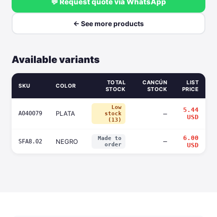
💬 Request quote via WhatsApp
← See more products
Available variants
TOTAL
CANCÚN
LIST
SKU
COLOR
STOCK
STOCK
PRICE
Low
5.44
PLATA
A040079
—
stock
USD
(13)
6.00
Made to
NEGRO
—
SFA8.02
order
USD