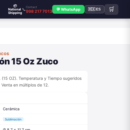
📦
Contact
🛒
📞
💬 WhatsApp
National
🇲🇽 ES
998 217 7013
Shipping
ICOS
ión 15 Oz Zuco
. (15 OZ). Temperatura y Tiempo sugeridos
 Venta en múltiplos de 12.
Cerámica
Sublimación
Ø 8.7 x 11.7 cm