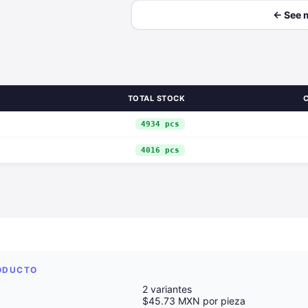
← See 
TOTAL STOCK
4934 pcs
4016 pcs
RODUCTO
2 variantes
$45.73 MXN por pieza