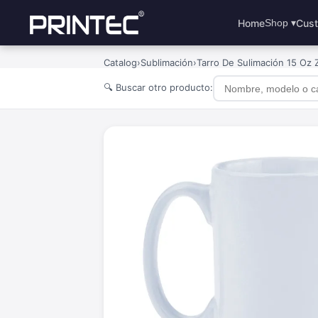
Home
Cust
Shop ▾
Catalog
›
Sublimación
›
Tarro De Sulimación 15 Oz 
🔍 Buscar otro producto: