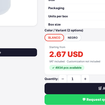
Packaging
Units per box
Box size
Color / Variant (2 options)
BLANCO
NEGRO
Starting from
2.67 USD
o
VAT included · Customization not included
✓ 4934 pcs available
−
+
Quantity:
🛒 A
💬 Request 