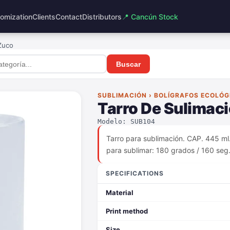
omization
Clients
Contact
Distributors
📍 Cancún Stock
Zuco
Buscar
SUBLIMACIÓN › BOLÍGRAFOS ECOLÓG
Tarro De Sulimac
Modelo: SUB104
Tarro para sublimación. CAP. 445 ml
para sublimar: 180 grados / 160 seg.
SPECIFICATIONS
Material
Print method
Size