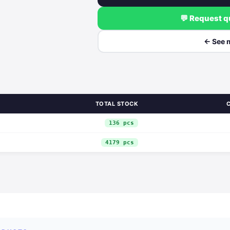
💬 Request 
← See 
TOTAL STOCK
136 pcs
4179 pcs