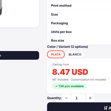
Print method
Size
Packaging
Units per box
Box size
Color / Variant (2 options)
PLATA
BLANCO
o
Starting from
8.47 USD
VAT included · Customization not included
✓ 136 pcs available
−
+
Quantity:
🛒 A