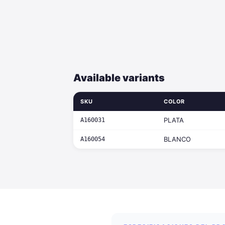
Available variants
SKU
COLOR
PLATA
A160031
BLANCO
A160054