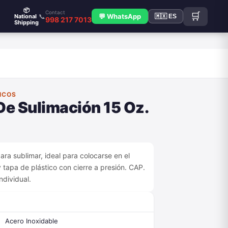
📦
Contact
🛒
📞
💬 WhatsApp
National
🇲🇽 ES
998 217 7013
Shipping
ICOS
De Sulimación 15 Oz.
ara sublimar, ideal para colocarse en el
 tapa de plástico con cierre a presión. CAP.
ndividual.
Acero Inoxidable