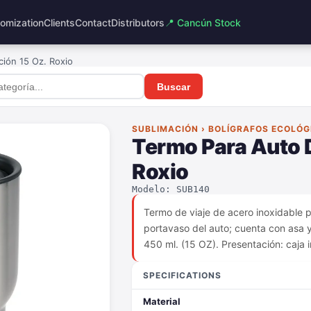
omization
Clients
Contact
Distributors
📍 Cancún Stock
ión 15 Oz. Roxio
Buscar
SUBLIMACIÓN › BOLÍGRAFOS ECOLÓG
Termo Para Auto 
Roxio
Modelo: SUB140
Termo de viaje de acero inoxidable p
portavaso del auto; cuenta con asa y
450 ml. (15 OZ). Presentación: caja i
SPECIFICATIONS
Material