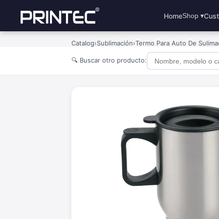
Home
Cust
Shop ▾
Catalog
›
Sublimación
›
Termo Para Auto De Sulimac
🔍 Buscar otro producto: