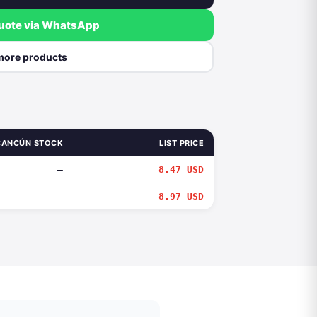
quote via WhatsApp
more products
CANCÚN STOCK
LIST PRICE
—
8.47 USD
—
8.97 USD