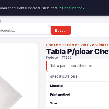
omization
Clients
Contact
Distributors
📍 Cancún Stock
f
Buscar
HOGAR Y ESTILO DE VIDA › BOLÍGRA
Tabla P/picar Che
Modelo: TP166
Tabla para picar alimentos.
SPECIFICATIONS
Material
Print method
Size