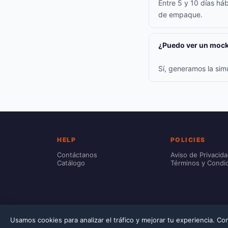
Entre 5 y 10 días háb
de empaque.
¿Puedo ver un mock
Sí, generamos la sim
HELP
POLICIES
Contáctanos
Aviso de Privacid
Catálogo
Términos y Condi
Usamos cookies para analizar el tráfico y mejorar tu experiencia. C
© 2026 Printec. Prices include VAT. Customization costs are