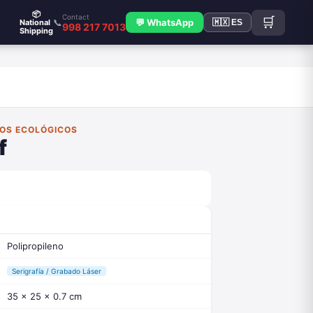
📦
Contact
🛒
📞
💬 WhatsApp
National
🇲🇽 ES
998 217 7013
Shipping
FOS ECOLÓGICOS
f
Polipropileno
Serigrafía / Grabado Láser
35 x 25 x 0.7 cm