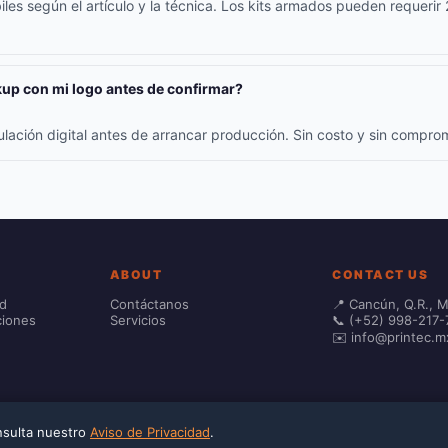
iles según el artículo y la técnica. Los kits armados pueden requerir
up con mi logo antes de confirmar?
ulación digital antes de arrancar producción. Sin costo y sin compr
ABOUT
CONTACT US
ad
Contáctanos
📍 Cancún, Q.R., 
ciones
Servicios
📞 (+52) 998-217-
✉️ info@printec.m
onsulta nuestro
Aviso de Privacidad
.
 calculated at checkout.