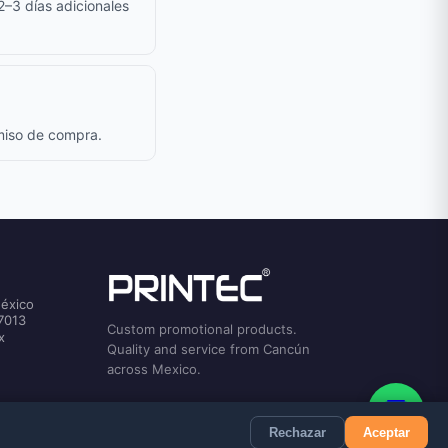
 2–3 días adicionales
omiso de compra.
México
7013
Custom promotional products.
x
Quality and service from Cancún
across Mexico.
💬
Rechazar
Aceptar
Privacy
Terms