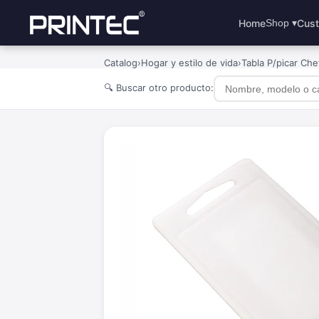
Home
Cust
Shop ▾
Catalog
›
Hogar y estilo de vida
›
Tabla P/picar Che
🔍 Buscar otro producto: