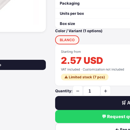
Packaging
Units per box
Box size
Color / Variant (1 options)
BLANCO
Starting from
2.57 USD
o
VAT included · Customization not included
⚠️ Limited stock (7 pcs)
−
+
Quantity:
🛒 A
💬 Request 
← See 