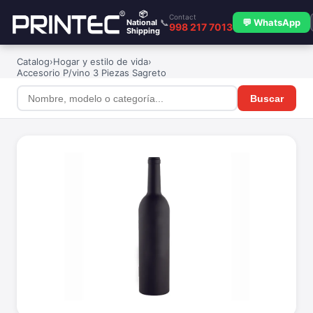
📦
Contact
📞
💬 WhatsApp
National
998 217 7013
Shipping
Catalog
›
Hogar y estilo de vida
›
Accesorio P/vino 3 Piezas Sagreto
Buscar