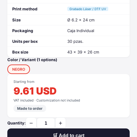
Print method
Grabado Láser / DTF UV
Size
Ø 6.2 x 24 cm
Packaging
Caja Individual
Units per box
30 pzas.
Box size
43 x 39 x 26 cm
Color / Variant (1 options)
NEGRO
Starting from
9.61 USD
VAT included · Customization not included
Made to order
−
+
Quantity:
🛒 Add to cart