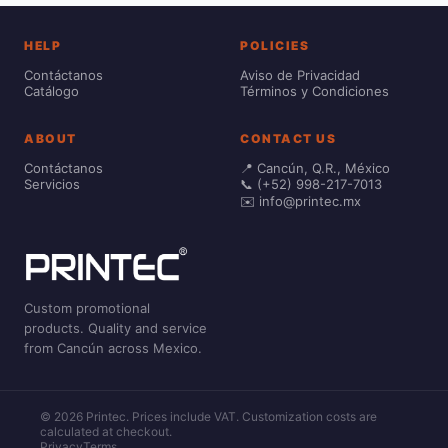
HELP
POLICIES
Contáctanos
Aviso de Privacidad
Catálogo
Términos y Condiciones
ABOUT
CONTACT US
Contáctanos
📍 Cancún, Q.R., México
Servicios
📞 (+52) 998-217-7013
✉️ info@printec.mx
Custom promotional
products. Quality and service
from Cancún across Mexico.
© 2026 Printec. Prices include VAT. Customization costs are
calculated at checkout.
Privacy
Terms