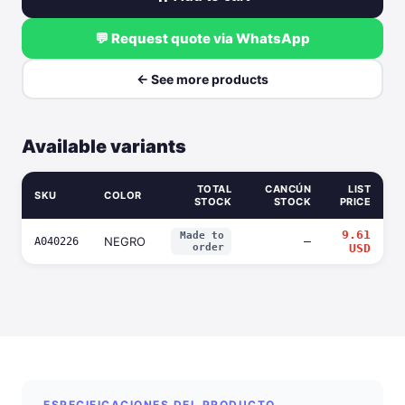
💬 Request quote via WhatsApp
← See more products
Available variants
TOTAL
CANCÚN
LIST
SKU
COLOR
STOCK
STOCK
PRICE
9.61
Made to
NEGRO
—
A040226
order
USD
ESPECIFICACIONES DEL PRODUCTO